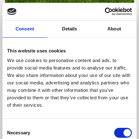
Consent
Details
About
Jesienne prace na łąkach = wysokiej
jakości pasza w następnym sezonie
Jesienne prace na łąkach mają kluczowe znaczenie dla
This website uses cookies
plonów w kolejnym roku. Obejmują one ocenę stanu
We use cookies to personalise content and ads, to
roślinności, decyzję o odnowie lub dosiewie, zabiegi
provide social media features and to analyse our traffic.
mechaniczne (koszenie, mulczowanie,
We also share information about your use of our site with
napowietrzanie), nawożenie w celu uzupełnienia
our social media, advertising and analytics partners who
składników pokarmowych oraz wapnowanie, które
may combine it with other information that you’ve
reguluje odczyn gleby i ogranicza zachwaszczenie. Te
provided to them or that they’ve collected from your use
działania poprawiają kondycję runi, zapewniają wyższą
of their services.
jakość paszy i wspierają zdrowie zwierząt
gospodarskich.
Consent
Necessary
Selection