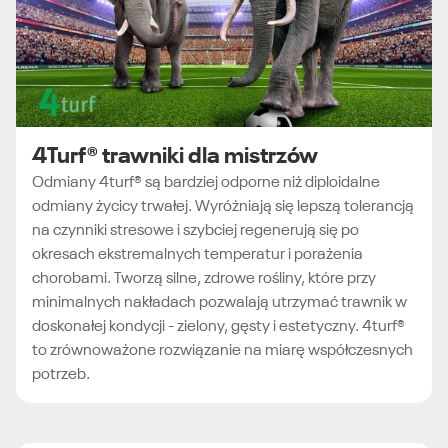
4Turf® trawniki dla mistrzów
Odmiany 4turf® są bardziej odporne niż diploidalne
odmiany życicy trwałej. Wyróżniają się lepszą tolerancją
na czynniki stresowe i szybciej regenerują się po
okresach ekstremalnych temperatur i porażenia
chorobami. Tworzą silne, zdrowe rośliny, które przy
minimalnych nakładach pozwalają utrzymać trawnik w
doskonałej kondycji - zielony, gęsty i estetyczny. 4turf®
to zrównoważone rozwiązanie na miarę współczesnych
potrzeb.