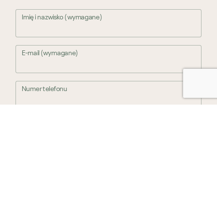
Imię i nazwisko (wymagane)
E-mail (wymagane)
Numer telefonu
Zalecamy dodanie również numeru telefonu jako dodatkowej
możliwości kontaktu z Państwem.
Twój tekst (wymagane)
Wyślij