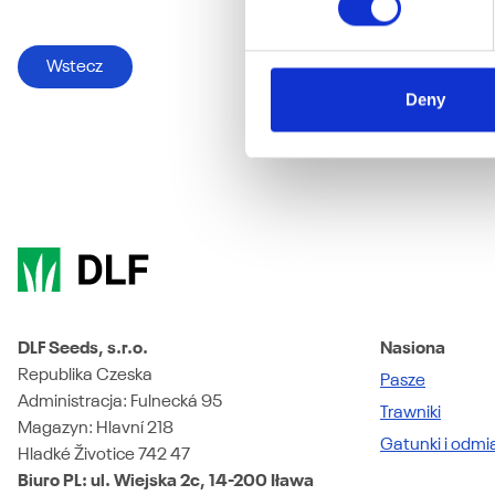
Wstecz
Deny
DLF Seeds, s.r.o.
Nasiona
Republika Czeska
Pasze
Administracja: Fulnecká 95
Trawniki
Magazyn: Hlavní 218
Gatunki i odmi
Hladké Životice 742 47
​Biuro PL: ul. Wiejska 2c, 14-200 Iława