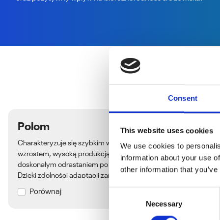
Consent
Polom
This website uses cookies
Charakteryzuje się szybkim wiosennym
We use cookies to personalis
wzrostem, wysoką produkcją biomasy i
information about your use of
doskonałym odrastaniem po pokosie.
other information that you’ve
Dzięki zdolności adaptacji zarówno do
suchszych, jak i wilgotniejszych
Porównaj
Consent
stanowisk sprawdzi się w różnych
Necessary
Selection
warunkach i stanowiskach.