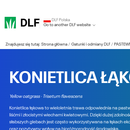
DLF Polska
Go to another DLF website
Znajdujesz się tutaj:
Strona główna
Gatunki i odmiany DLF
PASTEW
KONIETLICA ŁĄ
Yellow oatgrass · Trisetum flavescens
Konietlica łąkowa to wieloletnia trawa odpowiednia na pastwis
liśćmi i złocistymi wiechami kwiatowymi. Dzięki dużej zdolno
słabszych glebach jest często wykorzystywana na łąkach ek
oraz pozytywny wpływ na bioróżnorodność środowiska.