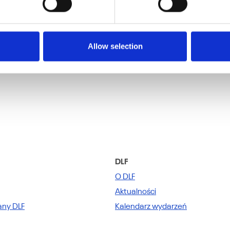
1 z 1 produkty
Allow selection
DLF
O DLF
Aktualności
any DLF
Kalendarz wydarzeń