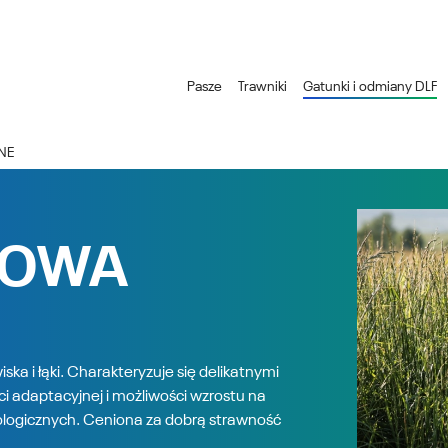
Pasze
Trawniki
Gatunki i odmiany DLF
NE
KOWA
ka i łąki. Charakteryzuje się delikatnymi
ści adaptacyjnej i możliwości wzrostu na
ologicznych. Ceniona za dobrą strawność