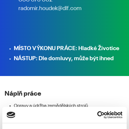
606 075 062 ·
radomir.houdek@dlf.com
MÍSTO VÝKONU PRÁCE: Hladké Životice
NÁSTUP: Dle domluvy, může být ihned
Náplň práce
Opravy a údržba zemědělských strojů
Polní práce – příprava půdy, setí, ošetřování porostů,
sklizeň, manipulace s osivem