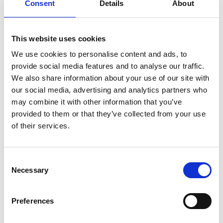
Consent
Details
About
Požadavky
This website uses cookies
Vyučení v oboru (opravář zemědělských strojů,
We use cookies to personalise content and ads, to
automechanik apod.)
provide social media features and to analyse our traffic.
Praxe v opravách a údržbě zemědělské techniky
We also share information about your use of our site with
Řidičský průkaz sk. B, T – podmínkou
our social media, advertising and analytics partners who
Manuální zručnost, samostatnost, smysl pro pořádek
may combine it with other information that you’ve
Výhodou: průkaz VZV, svářečský průkaz
provided to them or that they’ve collected from your use
of their services.
Časová flexibilita – sezónní práce
Consent
Necessary
Selection
Co nabízíme
Preferences
Jednosměnný provoz
5 týdnů dovolené