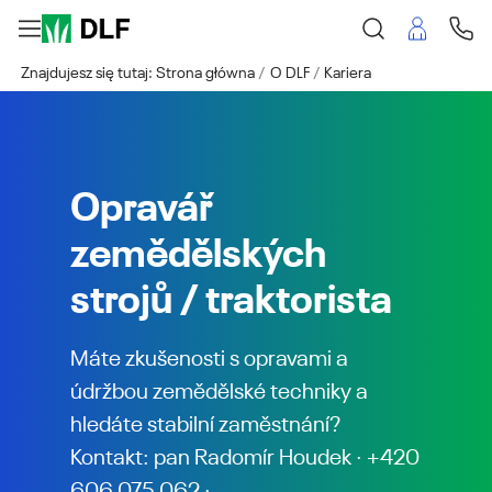
Znajdujesz się tutaj:
Strona główna
O DLF
Kariera
Opravář
zemědělských
strojů / traktorista
Máte zkušenosti s opravami a
údržbou zemědělské techniky a
hledáte stabilní zaměstnání?
Kontakt: pan Radomír Houdek · +420